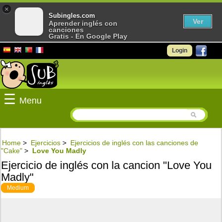
×
Subingles.com
Ver
Aprender inglés con
canciones
Gratis - En Google Play
Login
☰
Menu
Home
>
Ejercicios
>
Ejercicios de inglés con las canciones de
"Cake"
>
Love You Madly
Ejercicio de inglés con la cancion "Love You
Madly"
Medium