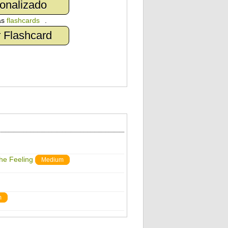
onalizado
as
flashcards
.
 Flashcard
The Feeling
Medium
m