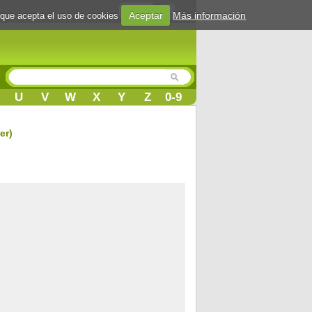
Login
Aceptar
Más información
 que acepta el uso de cookies
U
V
W
X
Y
Z
0-9
er)