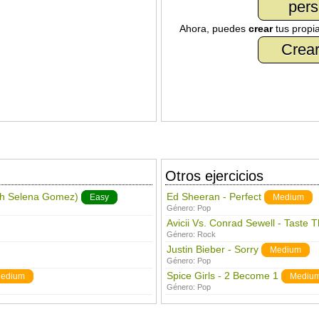
pers
Ahora, puedes
crear
tus propi
Crear
Otros ejercicios
th Selena Gomez)
Ed Sheeran - Perfect
Easy
Medium
Género:
Pop
Avicii Vs. Conrad Sewell - Taste 
Género:
Rock
Justin Bieber - Sorry
Medium
Género:
Pop
Spice Girls - 2 Become 1
edium
Mediu
Género:
Pop