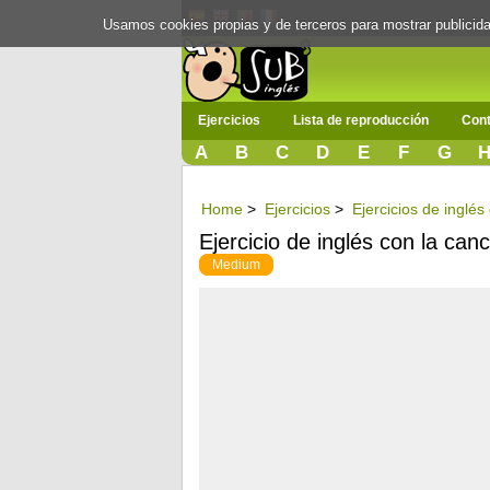
Usamos cookies propias y de terceros para mostrar publici
Ejercicios
Lista de reproducción
Cont
A
B
C
D
E
F
G
Home
>
Ejercicios
>
Ejercicios de inglé
Ejercicio de inglés con la can
Medium