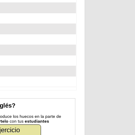
nglés?
troduce los huecos en la parte de
telo
con tus
estudiantes
jercicio