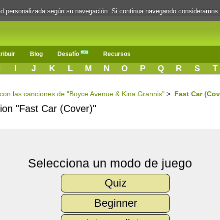
dad personalizada según su navegación. Si continua navegando consideramos
ribuir
Blog
Desafío
Recursos
H
I
J
K
L
M
N
O
P
Q
R
S
T
s con las canciones de "Boyce Avenue & Kina Grannis"
>
Fast Car (Cov
cion "Fast Car (Cover)"
Selecciona un modo de juego
Quiz
Beginner