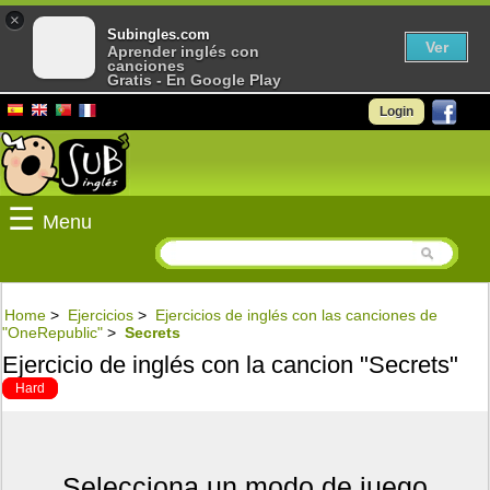
×
Subingles.com
Ver
Aprender inglés con
canciones
Gratis - En Google Play
Login
☰
Menu
Home
>
Ejercicios
>
Ejercicios de inglés con las canciones de
"OneRepublic"
>
Secrets
Ejercicio de inglés con la cancion "Secrets"
Hard
Selecciona un modo de juego