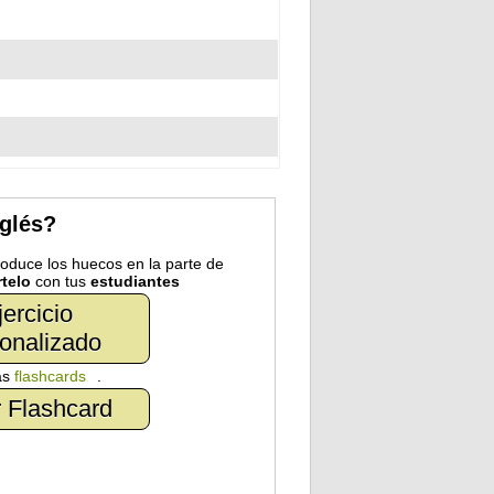
nglés?
troduce los huecos en la parte de
telo
con tus
estudiantes
jercicio
onalizado
as
flashcards
.
 Flashcard