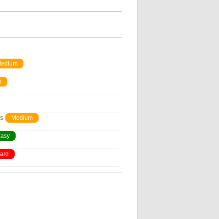
edium
m
s
Medium
asy
ard