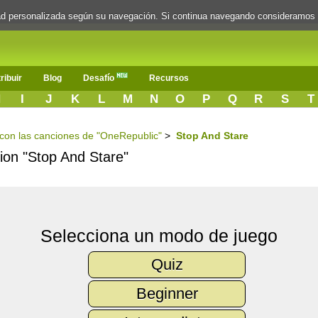
dad personalizada según su navegación. Si continua navegando consideramos
ribuir
Blog
Desafío
Recursos
H
I
J
K
L
M
N
O
P
Q
R
S
T
s con las canciones de "OneRepublic"
>
Stop And Stare
cion "Stop And Stare"
Selecciona un modo de juego
Quiz
Beginner