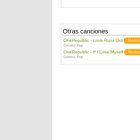
Otras canciones
OneRepublic - Love Runs Out
Mediu
Género:
Pop
OneRepublic - If I Lose Myself
Mediu
Género:
Pop