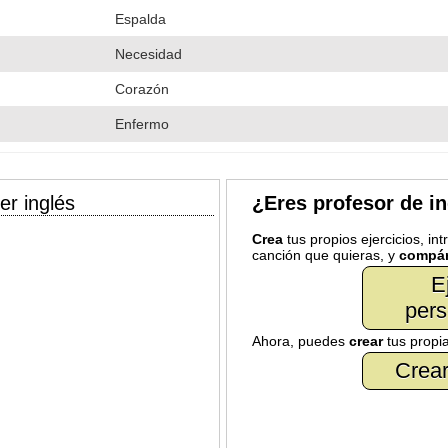
Espalda
Necesidad
Corazón
Enfermo
er inglés
¿Eres profesor de i
Crea
tus propios ejercicios, in
canción que quieras, y
compár
E
pers
Ahora, puedes
crear
tus propi
Crear