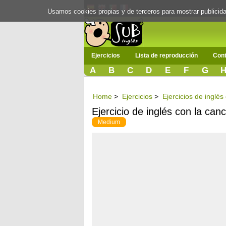
Usamos cookies propias y de terceros para mostrar publici
Ejercicios
Lista de reproducción
Cont
A
B
C
D
E
F
G
Home
>
Ejercicios
>
Ejercicios de inglé
Ejercicio de inglés con la can
Medium