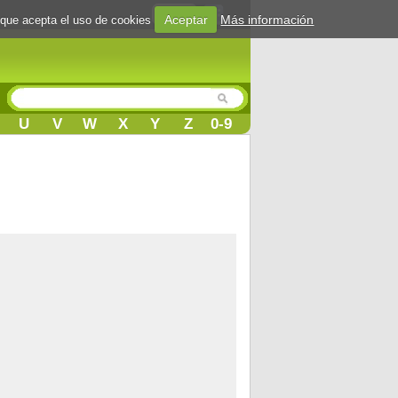
Login
Aceptar
Más información
 que acepta el uso de cookies
U
V
W
X
Y
Z
0-9