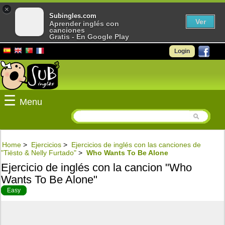
×
Subingles.com
Ver
Aprender inglés con
canciones
Gratis - En Google Play
Login
☰
Menu
Home
>
Ejercicios
>
Ejercicios de inglés con las canciones de
"Tiësto & Nelly Furtado"
>
Who Wants To Be Alone
Ejercicio de inglés con la cancion "Who
Wants To Be Alone"
Easy