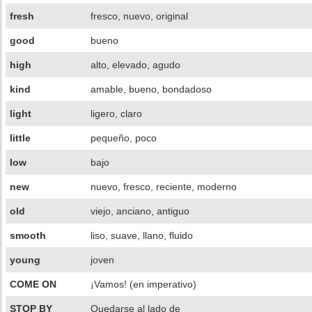
fresh
fresco, nuevo, original
good
bueno
high
alto, elevado, agudo
kind
amable, bueno, bondadoso
light
ligero, claro
little
pequeño, poco
low
bajo
new
nuevo, fresco, reciente, moderno
old
viejo, anciano, antiguo
smooth
liso, suave, llano, fluido
young
joven
COME ON
¡Vamos! (en imperativo)
STOP BY
Quedarse al lado de