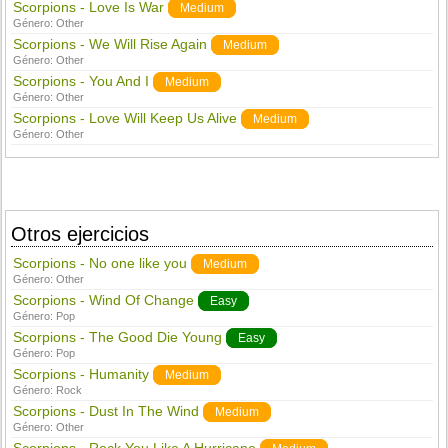
Scorpions - Love Is War
Medium
Género:
Other
Scorpions - We Will Rise Again
Medium
Género:
Other
Scorpions - You And I
Medium
Género:
Other
Scorpions - Love Will Keep Us Alive
Medium
Género:
Other
Otros ejercicios
Scorpions - No one like you
Medium
Género:
Other
Scorpions - Wind Of Change
Easy
Género:
Pop
Scorpions - The Good Die Young
Easy
Género:
Pop
Scorpions - Humanity
Medium
Género:
Rock
Scorpions - Dust In The Wind
Medium
Género:
Other