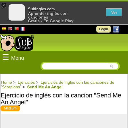
×
Subingles.com
Ver
Aprender inglés con
canciones
Gratis - En Google Play
Login
☰
Menu
Home
>
Ejercicios
>
Ejercicios de inglés con las canciones de
"Scorpions"
>
Send Me An Angel
Ejercicio de inglés con la cancion "Send Me
An Angel"
Medium