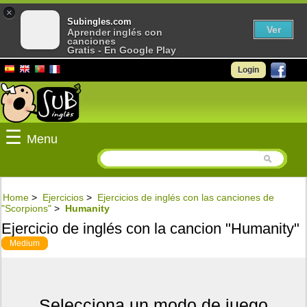
×
Subingles.com
Ver
Aprender inglés con
canciones
Gratis - En Google Play
Login
☰
Menu
Home
>
Ejercicios
>
Ejercicios de inglés con las canciones de
"Scorpions"
>
Humanity
Ejercicio de inglés con la cancion "Humanity"
Medium
Selecciona un modo de juego