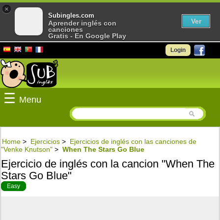
×
Subingles.com
Ver
Aprender inglés con
canciones
Gratis - En Google Play
Login
☰
Menu
Home
>
Ejercicios
>
Ejercicios de inglés con las canciones de
"Venke Knutson"
>
When The Stars Go Blue
Ejercicio de inglés con la cancion "When The
Stars Go Blue"
Easy