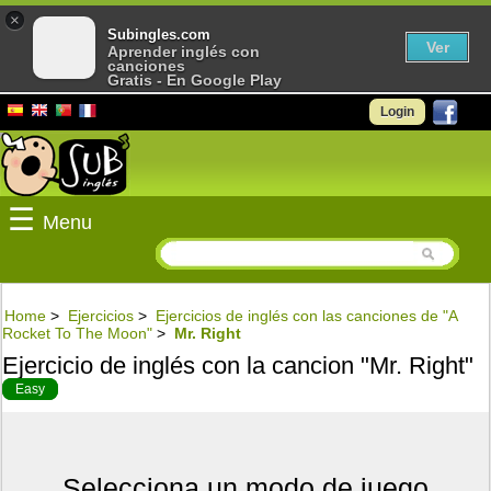
×
Subingles.com
Ver
Aprender inglés con
canciones
Gratis - En Google Play
Login
☰
Menu
Home
>
Ejercicios
>
Ejercicios de inglés con las canciones de "A
Rocket To The Moon"
>
Mr. Right
Ejercicio de inglés con la cancion "Mr. Right"
Easy
Selecciona un modo de juego