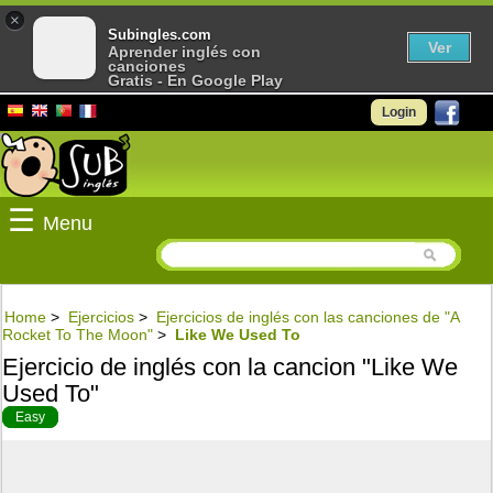
×
Subingles.com
Ver
Aprender inglés con
canciones
Gratis - En Google Play
Login
☰
Menu
Home
>
Ejercicios
>
Ejercicios de inglés con las canciones de "A
Rocket To The Moon"
>
Like We Used To
Ejercicio de inglés con la cancion "Like We
Used To"
Easy