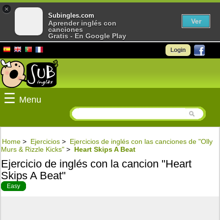
×
Subingles.com
Ver
Aprender inglés con
canciones
Gratis - En Google Play
Login
☰
Menu
Home
>
Ejercicios
>
Ejercicios de inglés con las canciones de "Olly
Murs & Rizzle Kicks"
>
Heart Skips A Beat
Ejercicio de inglés con la cancion "Heart
Skips A Beat"
Easy