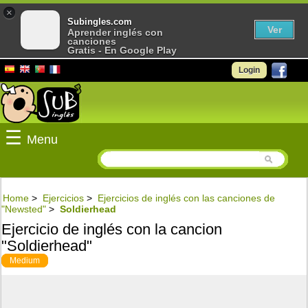
×
Subingles.com
Ver
Aprender inglés con
canciones
Gratis - En Google Play
Login
☰
Menu
Home
>
Ejercicios
>
Ejercicios de inglés con las canciones de
"Newsted"
>
Soldierhead
Ejercicio de inglés con la cancion
"Soldierhead"
Medium