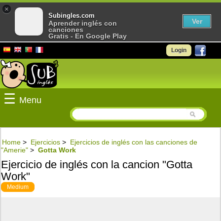
×
Subingles.com
Ver
Aprender inglés con
canciones
Gratis - En Google Play
Login
☰
Menu
Home
>
Ejercicios
>
Ejercicios de inglés con las canciones de
"Amerie"
>
Gotta Work
Ejercicio de inglés con la cancion "Gotta
Work"
Medium