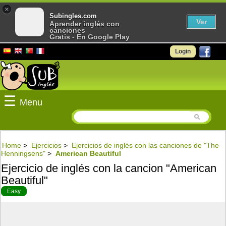
×
Subingles.com
Ver
Aprender inglés con
canciones
Gratis - En Google Play
Login
☰
Menu
Home
>
Ejercicios
>
Ejercicios de inglés con las canciones de "The
Henningsens"
>
American Beautiful
Ejercicio de inglés con la cancion "American
Beautiful"
Easy