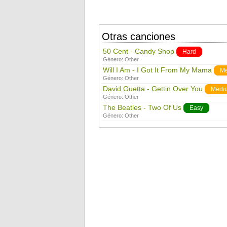
Otras canciones
50 Cent - Candy Shop
Hard
Género:
Other
Will I Am - I Got It From My Mama
M
Género:
Other
David Guetta - Gettin Over You
Medi
Género:
Other
The Beatles - Two Of Us
Easy
Género:
Other