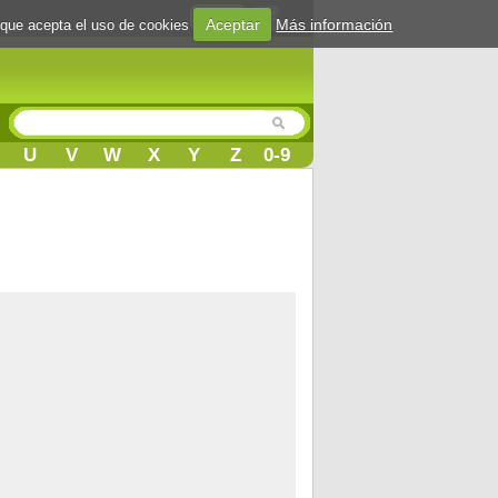
Login
Aceptar
Más información
 que acepta el uso de cookies
U
V
W
X
Y
Z
0-9