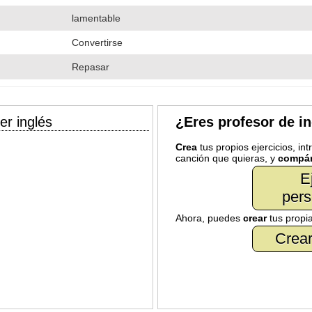
lamentable
Convertirse
Repasar
er inglés
¿Eres profesor de i
Crea
tus propios ejercicios, in
canción que quieras, y
compár
E
pers
Ahora, puedes
crear
tus propi
Crear