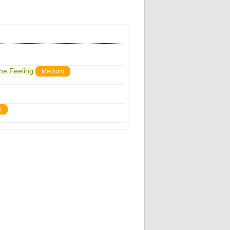
The Feeling
Medium
m