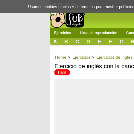
Usamos cookies propias y de terceros para mostrar publici
Ejercicios
Lista de reproducción
Cont
A
B
C
D
E
F
G
Home
>
Ejercicios
>
Ejercicios de inglé
Ejercicio de inglés con la can
Hard