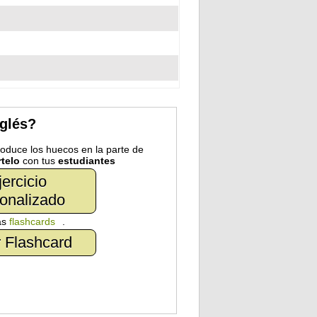
nglés?
troduce los huecos en la parte de
telo
con tus
estudiantes
jercicio
onalizado
as
flashcards
.
 Flashcard