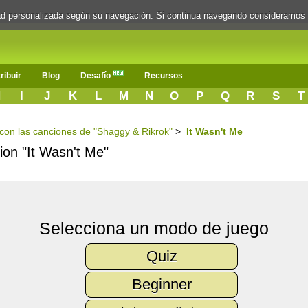
dad personalizada según su navegación. Si continua navegando consideramos
ribuir
Blog
Desafío
Recursos
H
I
J
K
L
M
N
O
P
Q
R
S
T
s con las canciones de "Shaggy & Rikrok"
>
It Wasn't Me
cion "It Wasn't Me"
Selecciona un modo de juego
Quiz
Beginner