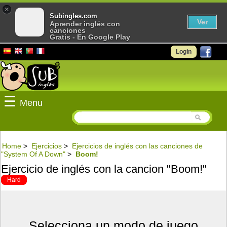
×
Subingles.com
Ver
Aprender inglés con
canciones
Gratis - En Google Play
Login
☰
Menu
Home
>
Ejercicios
>
Ejercicios de inglés con las canciones de
"System Of A Down"
>
Boom!
Ejercicio de inglés con la cancion "Boom!"
Hard
Selecciona un modo de juego