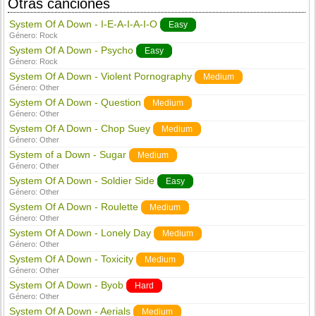
Otras canciones
System Of A Down - I-E-A-I-A-I-O
Easy
Género:
Rock
System Of A Down - Psycho
Easy
Género:
Rock
System Of A Down - Violent Pornography
Medium
Género:
Other
System Of A Down - Question
Medium
Género:
Other
System Of A Down - Chop Suey
Medium
Género:
Other
System of a Down - Sugar
Medium
Género:
Other
System Of A Down - Soldier Side
Easy
Género:
Other
System Of A Down - Roulette
Medium
Género:
Other
System Of A Down - Lonely Day
Medium
Género:
Other
System Of A Down - Toxicity
Medium
Género:
Other
System Of A Down - Byob
Hard
Género:
Other
System Of A Down - Aerials
Medium