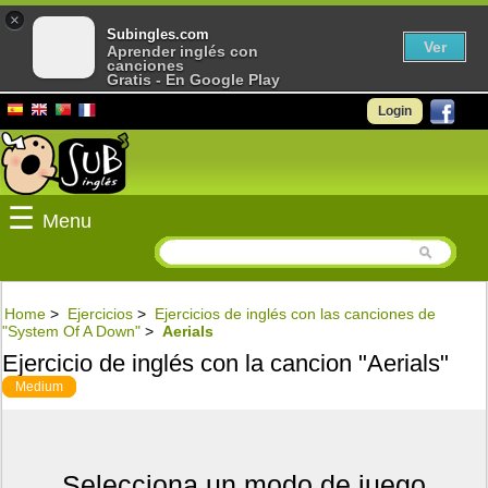
×
Subingles.com
Ver
Aprender inglés con
canciones
Gratis - En Google Play
Login
☰
Menu
Home
>
Ejercicios
>
Ejercicios de inglés con las canciones de
"System Of A Down"
>
Aerials
Ejercicio de inglés con la cancion "Aerials"
Medium
Selecciona un modo de juego