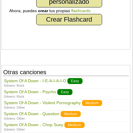
personalizado
Ahora, puedes
crear
tus propias
flashcards
.
Crear Flashcard
Otras canciones
System Of A Down - I-E-A-I-A-I-O
Easy
Género:
Rock
System Of A Down - Psycho
Easy
Género:
Rock
System Of A Down - Violent Pornography
Medium
Género:
Other
System Of A Down - Question
Medium
Género:
Other
System Of A Down - Chop Suey
Medium
Género:
Other