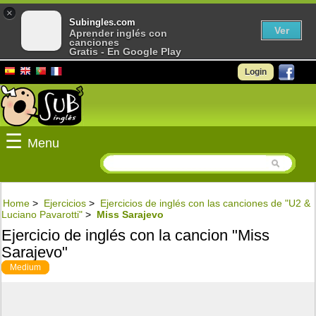
×
Subingles.com
Ver
Aprender inglés con
canciones
Gratis - En Google Play
Login
☰
Menu
Home
>
Ejercicios
>
Ejercicios de inglés con las canciones de "U2 &
Luciano Pavarotti"
>
Miss Sarajevo
Ejercicio de inglés con la cancion "Miss
Sarajevo"
Medium