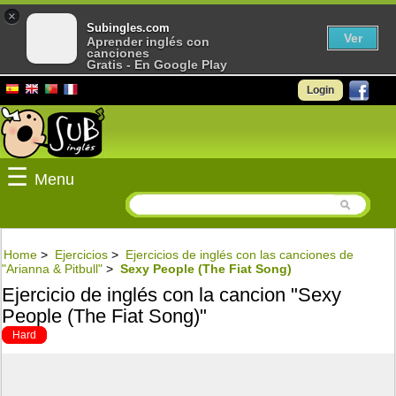
×
Subingles.com
Ver
Aprender inglés con
canciones
Gratis - En Google Play
Login
☰
Menu
Home
>
Ejercicios
>
Ejercicios de inglés con las canciones de
"Arianna & Pitbull"
>
Sexy People (The Fiat Song)
Ejercicio de inglés con la cancion "Sexy
People (The Fiat Song)"
Hard