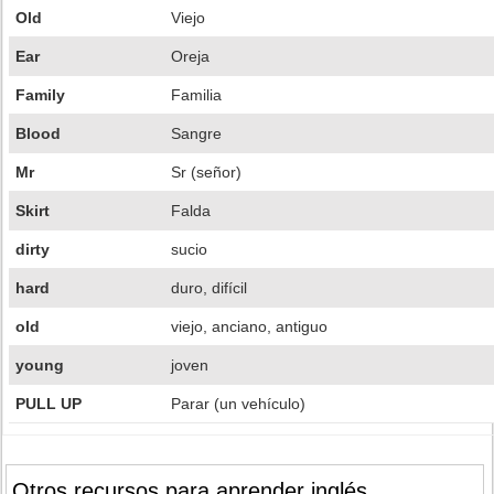
Old
Viejo
Ear
Oreja
Family
Familia
Blood
Sangre
Mr
Sr (señor)
Skirt
Falda
dirty
sucio
hard
duro, difícil
old
viejo, anciano, antiguo
young
joven
PULL UP
Parar (un vehículo)
Otros recursos para aprender inglés