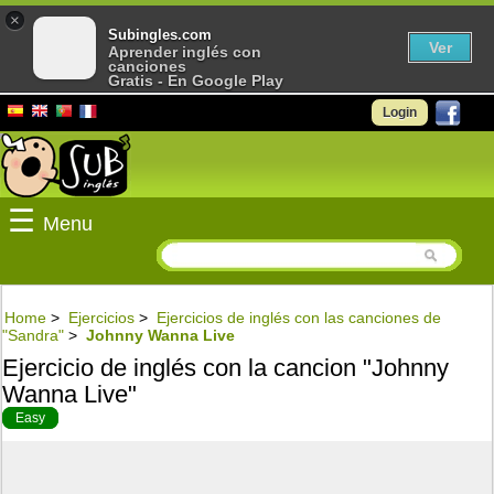
×
Subingles.com
Ver
Aprender inglés con
canciones
Gratis - En Google Play
Login
☰
Menu
Home
>
Ejercicios
>
Ejercicios de inglés con las canciones de
"Sandra‎"
>
Johnny Wanna Live
Ejercicio de inglés con la cancion "Johnny
Wanna Live"
Easy