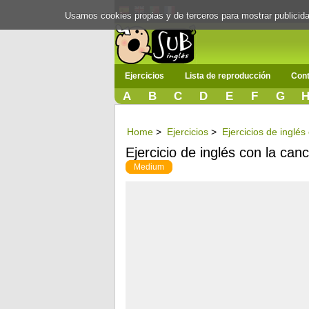
Usamos cookies propias y de terceros para mostrar publici
Ejercicios
Lista de reproducción
Cont
A
B
C
D
E
F
G
Home
>
Ejercicios
>
Ejercicios de inglé
Ejercicio de inglés con la canc
Medium