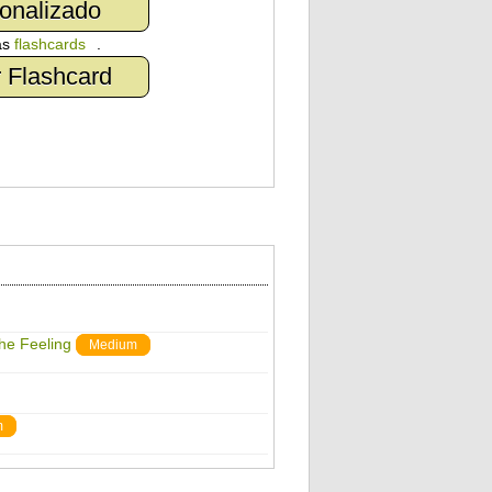
onalizado
as
flashcards
.
 Flashcard
The Feeling
Medium
m