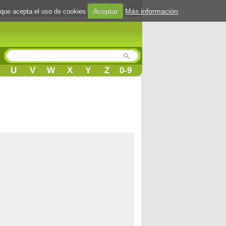
Login
Aceptar
Más información
 que acepta el uso de cookies
U
V
W
X
Y
Z
0-9