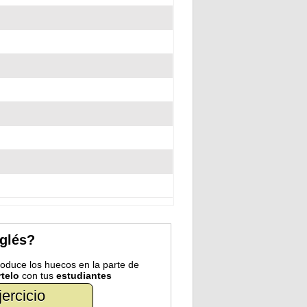
nglés?
troduce los huecos en la parte de
telo
con tus
estudiantes
jercicio