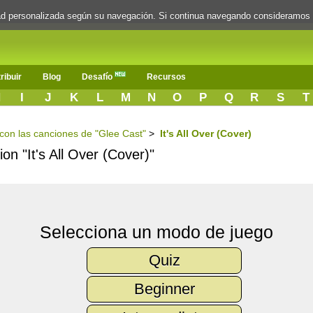
dad personalizada según su navegación. Si continua navegando consideramos
ribuir
Blog
Desafío
Recursos
H
I
J
K
L
M
N
O
P
Q
R
S
T
s con las canciones de "Glee Cast"
>
It's All Over (Cover)
ion "It's All Over (Cover)"
Selecciona un modo de juego
Quiz
Beginner