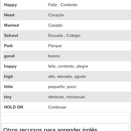
Happy
Feliz ; Contento
Heart
Corazón
Married
Casado
School
Escuela ; Colegio
Park
Parque
good
bueno
happy
feliz, contento, alegre
high
alto, elevado, agudo
little
pequeño, poco
tiny
diminuto, minúsculo
HOLD ON
Continuar
Otros recursos para aprender inglés