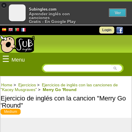
×
Subingles.com
Ver
Aprender inglés con
canciones
Gratis - En Google Play
Login
☰
Menu
Home
>
Ejercicios
>
Ejercicios de inglés con las canciones de
"Kacey Musgraves"
>
Merry Go 'Round
Ejercicio de inglés con la cancion "Merry Go
'Round"
Medium