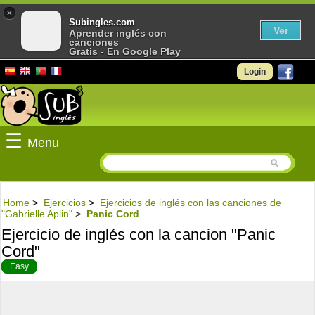
×
Subingles.com
Ver
Aprender inglés con
canciones
Gratis - En Google Play
Login
☰
Menu
Home
>
Ejercicios
>
Ejercicios de inglés con las canciones de
"Gabrielle Aplin"
>
Panic Cord
Ejercicio de inglés con la cancion "Panic
Cord"
Easy