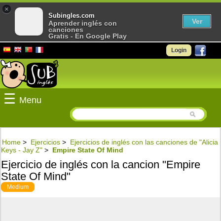
×
Subingles.com
Ver
Aprender inglés con
canciones
Gratis - En Google Play
Login
☰
Menu
Home
>
Ejercicios
>
Ejercicios de inglés con las canciones de "Alicia
Keys - Jay Z"
>
Empire State Of Mind
Ejercicio de inglés con la cancion "Empire
State Of Mind"
Medium