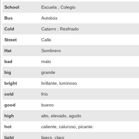
School
Escuela ; Colegio
Bus
Autobús
Cold
Catarro ; Resfriado
Street
Calle
Hat
Sombrero
bad
malo
big
grande
bright
brillante, luminoso
cold
frío
good
bueno
high
alto, elevado, agudo
hot
caliente, caluroso, picante
light
ligero, claro