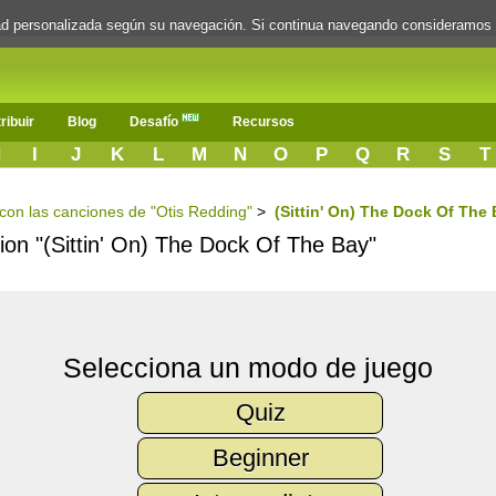
dad personalizada según su navegación. Si continua navegando consideramos
ribuir
Blog
Desafío
Recursos
H
I
J
K
L
M
N
O
P
Q
R
S
T
s con las canciones de "Otis Redding"
>
(Sittin' On) The Dock Of The
cion "(Sittin' On) The Dock Of The Bay"
Selecciona un modo de juego
Quiz
Beginner