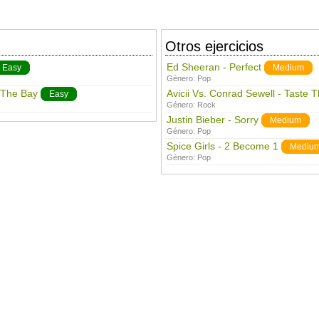
Otros ejercicios
Ed Sheeran - Perfect
Easy
Medium
Género:
Pop
f The Bay
Avicii Vs. Conrad Sewell - Taste 
Easy
Género:
Rock
Justin Bieber - Sorry
Medium
Género:
Pop
Spice Girls - 2 Become 1
Mediu
Género:
Pop