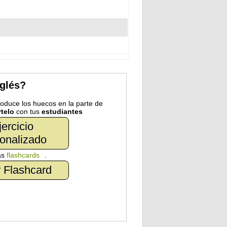
nglés?
troduce los huecos en la parte de
telo
con tus
estudiantes
jercicio
onalizado
as
flashcards
.
 Flashcard