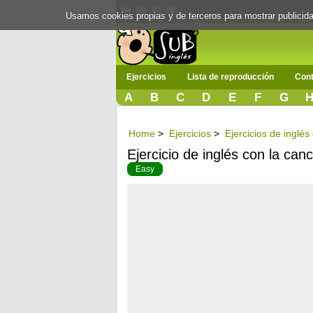
Usamos cookies propias y de terceros para mostrar publici
Ejercicios
Lista de reproducción
Cont
A
B
C
D
E
F
G
Home
>
Ejercicios
>
Ejercicios de inglé
Ejercicio de inglés con la can
Easy