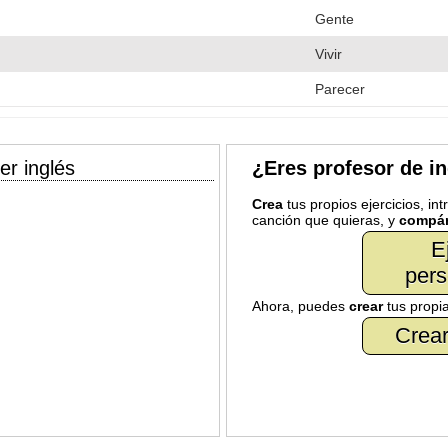
Gente
Vivir
Parecer
er inglés
¿Eres profesor de i
Crea
tus propios ejercicios, in
canción que quieras, y
compár
E
pers
Ahora, puedes
crear
tus propi
Crear