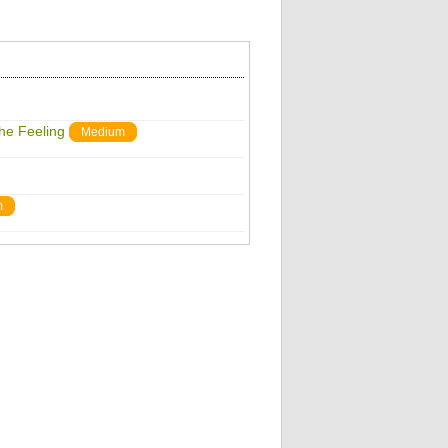
The Feeling
Medium
m