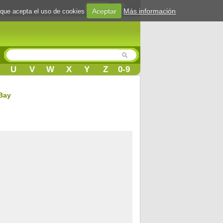
Login
Aceptar
Más información
 que acepta el uso de cookies
U
V
W
X
Y
Z
0-9
 Bay