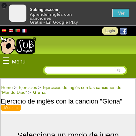
×
Subingles.com
Ver
Aprender inglés con
canciones
Gratis - En Google Play
Login
☰
Menu
Home
>
Ejercicios
>
Ejercicios de inglés con las canciones de
"Mando Diao"
>
Gloria
Ejercicio de inglés con la cancion "Gloria"
Medium
Selecciona un modo de juego