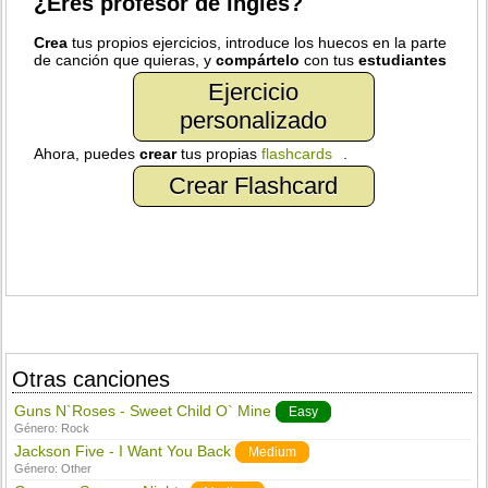
¿Eres profesor de inglés?
Crea
tus propios ejercicios, introduce los huecos en la parte
de canción que quieras, y
compártelo
con tus
estudiantes
Ejercicio
personalizado
Ahora, puedes
crear
tus propias
flashcards
.
Crear Flashcard
Otras canciones
Guns N`Roses - Sweet Child O` Mine
Easy
Género:
Rock
Jackson Five - I Want You Back
Medium
Género:
Other