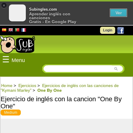
×
Subingles.com
Ver
Aprender inglés con
canciones
Gratis - En Google Play
Login
☰
Menu
Home
>
Ejercicios
>
Ejercicios de inglés con las canciones de
"Kymani Marley"
>
One By One
Ejercicio de inglés con la cancion "One By
One"
Medium