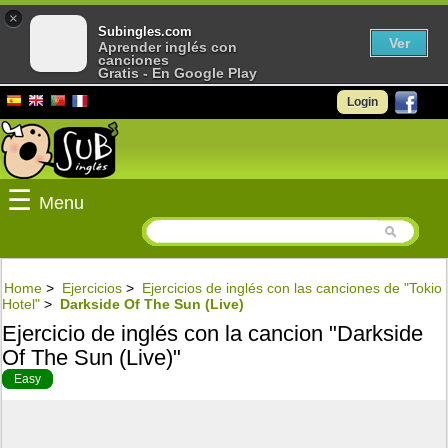
×
Subingles.com
Ver
Aprender inglés con
canciones
Gratis - En Google Play
Login
☰
Menu
Home
>
Ejercicios
>
Ejercicios de inglés con las canciones de "Tokio
Hotel"
>
Darkside Of The Sun (Live)
Ejercicio de inglés con la cancion "Darkside
Of The Sun (Live)"
Easy