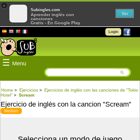
×
Subingles.com
Ver
Aprender inglés con
canciones
Gratis - En Google Play
Login
☰
Menu
Home
>
Ejercicios
>
Ejercicios de inglés con las canciones de "Tokio
Hotel"
>
Scream
Ejercicio de inglés con la cancion "Scream"
Medium
Selecciona un modo de juego