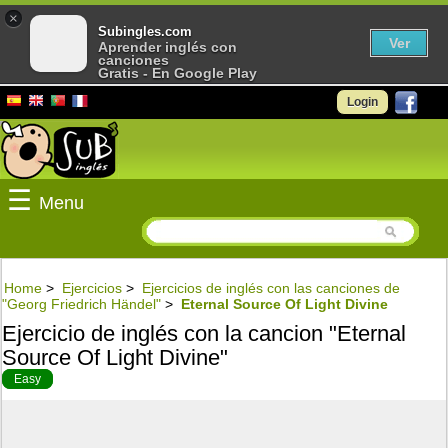
×
Subingles.com
Ver
Aprender inglés con
canciones
Gratis - En Google Play
Login
☰
Menu
Home
>
Ejercicios
>
Ejercicios de inglés con las canciones de
"Georg Friedrich Händel"
>
Eternal Source Of Light Divine
Ejercicio de inglés con la cancion "Eternal
Source Of Light Divine"
Easy