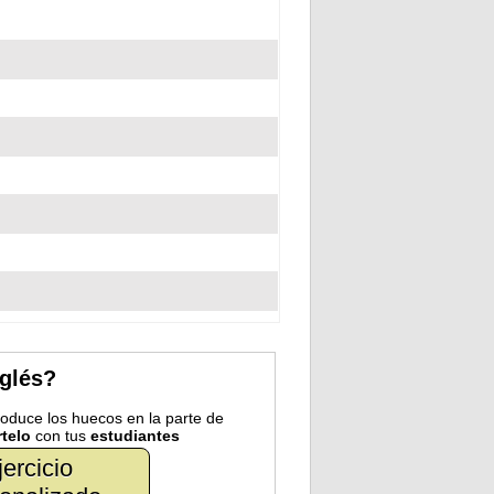
nglés?
troduce los huecos en la parte de
telo
con tus
estudiantes
jercicio