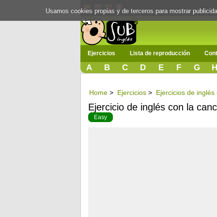
Usamos cookies propias y de terceros para mostrar publici
Ejercicios
Lista de reproducción
Cont
A
B
C
D
E
F
G
Home
>
Ejercicios
>
Ejercicios de inglé
Ejercicio de inglés con la can
Easy