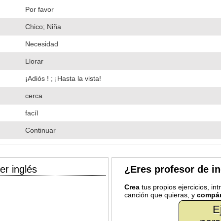
Por favor
Chico; Niña
Necesidad
Llorar
¡Adiós ! ; ¡Hasta la vista!
cerca
facíl
Continuar
er inglés
¿Eres profesor de i
Crea
tus propios ejercicios, in
canción que quieras, y
compár
E