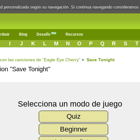
dad personalizada según su navegación. Si continua navegando consideramos
ribuir
Blog
Desafío
Recursos
H
I
J
K
L
M
N
O
P
Q
R
S
T
s con las canciones de "Eagle Eye Cherry"
>
Save Tonight
cion "Save Tonight"
Selecciona un modo de juego
Quiz
Beginner