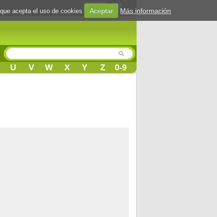
Login
Aceptar
Más información
 que acepta el uso de cookies
U
V
W
X
Y
Z
0-9