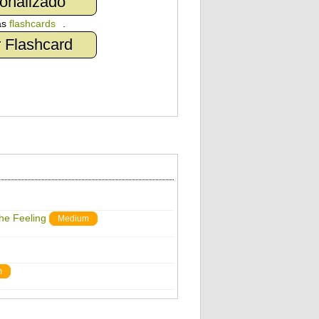
onalizado
as
flashcards
.
 Flashcard
The Feeling
Medium
m