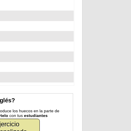
nglés?
troduce los huecos en la parte de
telo
con tus
estudiantes
jercicio