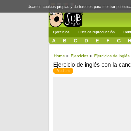
Usamos cookies propias y de terceros para mostrar publici
Ejercicios
Lista de reproducción
Cont
A
B
C
D
E
F
G
Home
>
Ejercicios
>
Ejercicios de inglé
Ejercicio de inglés con la ca
Medium