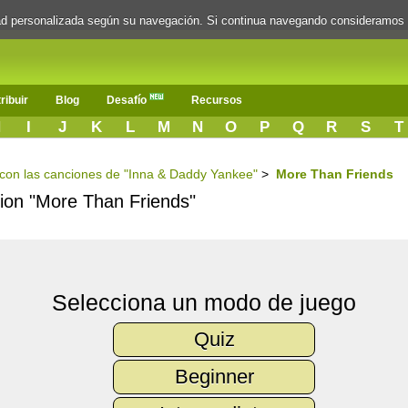
dad personalizada según su navegación. Si continua navegando consideramos
ribuir
Blog
Desafío
Recursos
H
I
J
K
L
M
N
O
P
Q
R
S
T
s con las canciones de "Inna & Daddy Yankee"
>
More Than Friends
ncion "More Than Friends"
Selecciona un modo de juego
Quiz
Beginner