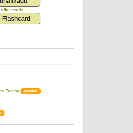
onalizado
as
flashcards
.
 Flashcard
The Feeling
Medium
m