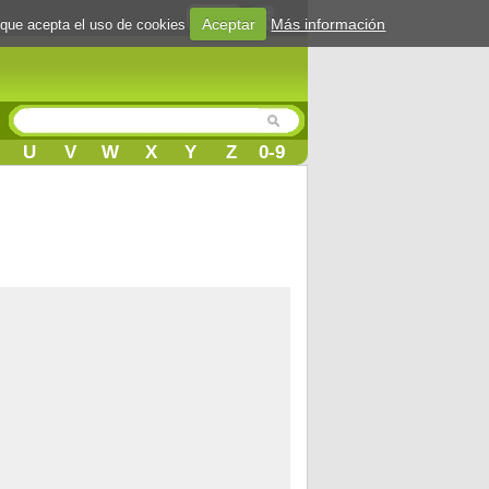
Login
Aceptar
Más información
 que acepta el uso de cookies
U
V
W
X
Y
Z
0-9