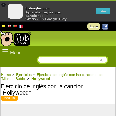
×
Subingles.com
Ver
Aprender inglés con
canciones
Gratis - En Google Play
Login
☰
Menu
Home
>
Ejercicios
>
Ejercicios de inglés con las canciones de
"Michael Bublé"
>
Hollywood
Ejercicio de inglés con la cancion
"Hollywood"
Medium