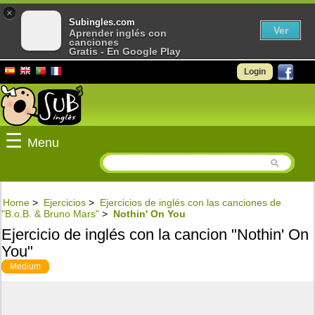
×
Subingles.com
Ver
Aprender inglés con
canciones
Gratis - En Google Play
Login
☰
Menu
Home
>
Ejercicios
>
Ejercicios de inglés con las canciones de
"B.o.B. & Bruno Mars"
>
Nothin' On You
Ejercicio de inglés con la cancion "Nothin' On
You"
Medium