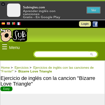
×
Subingles.com
Ver
Aprender inglés con
canciones
Gratis - En Google Play
Login
☰
Menu
Home
>
Ejercicios
>
Ejercicios de inglés con las canciones de
"Frente!"
>
Bizarre Love Triangle
Ejercicio de inglés con la cancion "Bizarre
Love Triangle"
Easy