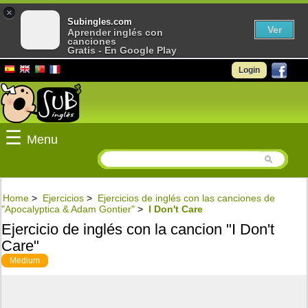
×
Subingles.com
Ver
Aprender inglés con
canciones
Gratis - En Google Play
Login
☰
Menu
Home
>
Ejercicios
>
Ejercicios de inglés con las canciones de
"Apocalyptica & Adam Gontier"
>
I Don't Care
Ejercicio de inglés con la cancion "I Don't
Care"
Medium