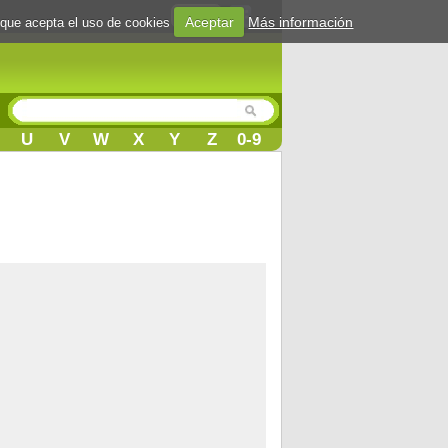
Login
Aceptar
Más información
 que acepta el uso de cookies
U
V
W
X
Y
Z
0-9