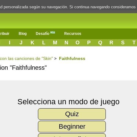
dad personalizada según su navegación. Si continua navegando consideramos
ribuir
Blog
Desafío
Recursos
H
I
J
K
L
M
N
O
P
Q
R
S
T
 con las canciones de "Skin"
>
Faithfulness
ion "Faithfulness"
Selecciona un modo de juego
Quiz
Beginner