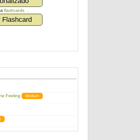
onalizado
as
flashcards
.
 Flashcard
The Feeling
Medium
m