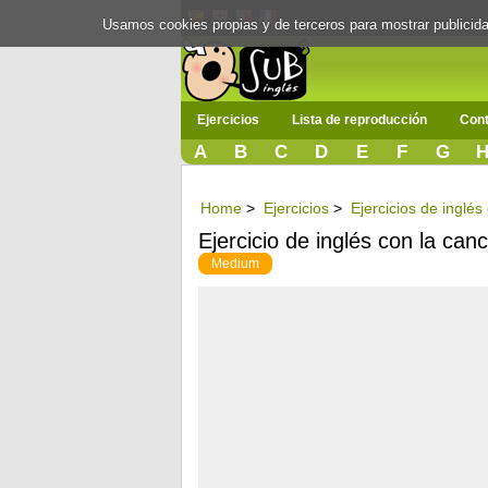
Usamos cookies propias y de terceros para mostrar publici
Ejercicios
Lista de reproducción
Cont
A
B
C
D
E
F
G
Home
>
Ejercicios
>
Ejercicios de inglés
Ejercicio de inglés con la canc
Medium