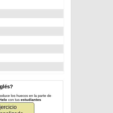
nglés?
troduce los huecos en la parte de
telo
con tus
estudiantes
jercicio