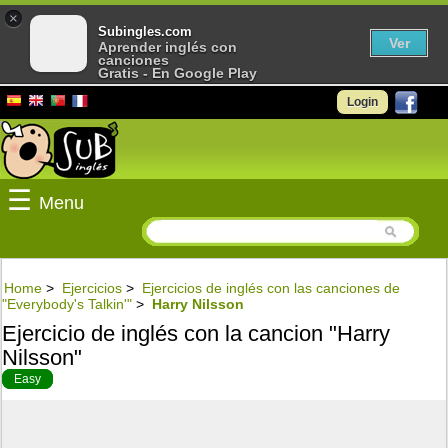
×
Subingles.com
Ver
Aprender inglés con
canciones
Gratis - En Google Play
Login
☰
Menu
Home
>
Ejercicios
>
Ejercicios de inglés con las canciones de
"Everybody's Talkin'"
>
Harry Nilsson
Ejercicio de inglés con la cancion "Harry
Nilsson"
Easy