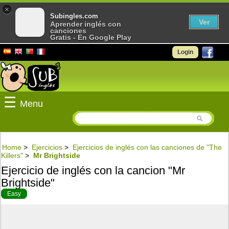
×
Subingles.com
Ver
Aprender inglés con
canciones
Gratis - En Google Play
Login
☰
Menu
Home
>
Ejercicios
>
Ejercicios de inglés con las canciones de "The
Killers"
>
Mr Brightside
Ejercicio de inglés con la cancion "Mr
Brightside"
Easy