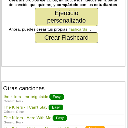
Crea
tus propios ejercicios, introduce los huecos en la parte
de canción que quieras, y
compártelo
con tus
estudiantes
Ejercicio
personalizado
Ahora, puedes
crear
tus propias
flashcards
.
Crear Flashcard
Otras canciones
the killers - mr brightside
Easy
Género:
Rock
The Killers - I Can't Stay
Easy
Género:
Other
The Killers - Here With Me
Easy
Género:
Rock