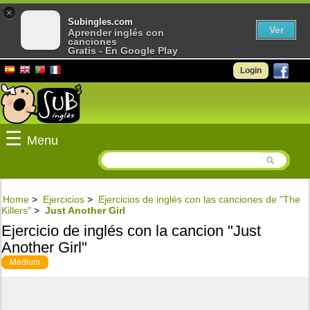
×
Subingles.com
Ver
Aprender inglés con
canciones
Gratis - En Google Play
Login
☰
Menu
Home
>
Ejercicios
>
Ejercicios de inglés con las canciones de "The
Killers"
>
Just Another Girl
Ejercicio de inglés con la cancion "Just
Another Girl"
Medium