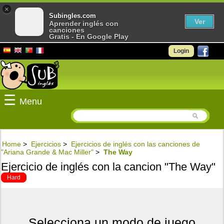
×
Subingles.com
Ver
Aprender inglés con
canciones
Gratis - En Google Play
Login
☰
Menu
Home
>
Ejercicios
>
Ejercicios de inglés con las canciones de
"Ariana Grande & Mac Miller"
>
The Way
Ejercicio de inglés con la cancion "The Way"
Hard
Selecciona un modo de juego