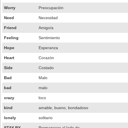
Worry
Preocupación
Need
Necesidad
Friend
Amigo/a
Feeling
Sentimiento
Hope
Esperanza
Heart
Corazón
Side
Costado
Bad
Malo
bad
malo
crazy
loco
kind
amable, bueno, bondadoso
lonely
solitario
STAY BY
Permanecer al lado de