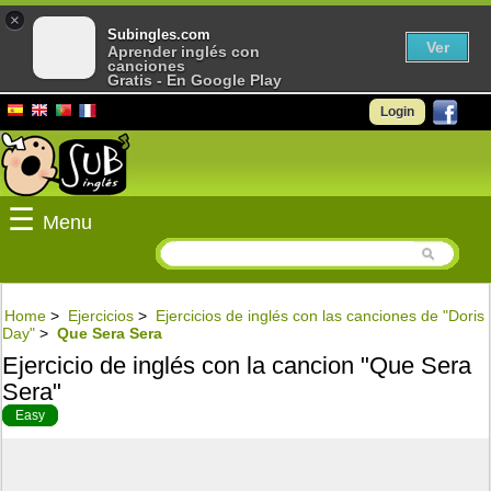
×
Subingles.com
Ver
Aprender inglés con
canciones
Gratis - En Google Play
Login
☰
Menu
Home
>
Ejercicios
>
Ejercicios de inglés con las canciones de "Doris
Day"
>
Que Sera Sera
Ejercicio de inglés con la cancion "Que Sera
Sera"
Easy