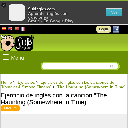
×
Subingles.com
Ver
Aprender inglés con
canciones
Gratis - En Google Play
Login
☰
Menu
Home
>
Ejercicios
>
Ejercicios de inglés con las canciones de
"Kamelot & Simone Simons"
>
The Haunting (Somewhere In Time)
Ejercicio de inglés con la cancion "The
Haunting (Somewhere In Time)"
Medium