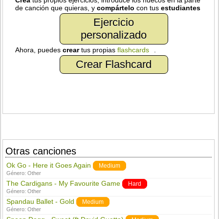
Crea
tus propios ejercicios, introduce los huecos en la parte
de canción que quieras, y
compártelo
con tus
estudiantes
Ejercicio
personalizado
Ahora, puedes
crear
tus propias
flashcards
.
Crear Flashcard
Otras canciones
Ok Go - Here it Goes Again
Medium
Género:
Other
The Cardigans - My Favourite Game
Hard
Género:
Other
Spandau Ballet - Gold
Medium
Género:
Other