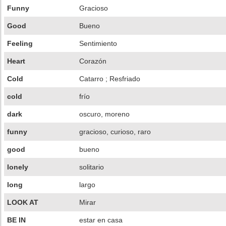
Funny
Gracioso
Good
Bueno
Feeling
Sentimiento
Heart
Corazón
Cold
Catarro ; Resfriado
cold
frío
dark
oscuro, moreno
funny
gracioso, curioso, raro
good
bueno
lonely
solitario
long
largo
LOOK AT
Mirar
BE IN
estar en casa