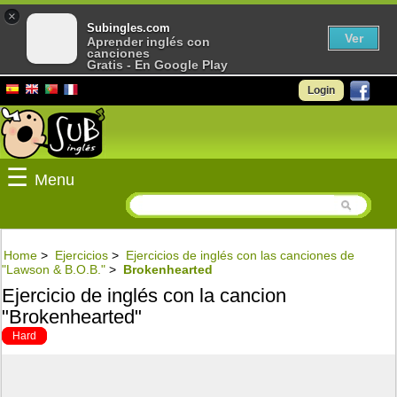
×
Subingles.com
Ver
Aprender inglés con
canciones
Gratis - En Google Play
Login
☰
Menu
Home
>
Ejercicios
>
Ejercicios de inglés con las canciones de
"Lawson & B.O.B."
>
Brokenhearted
Ejercicio de inglés con la cancion
"Brokenhearted"
Hard