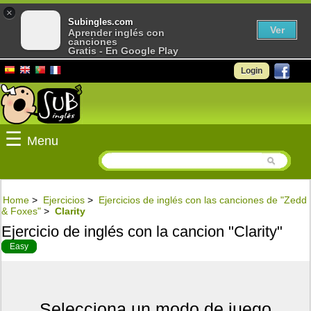
×
Subingles.com
Ver
Aprender inglés con
canciones
Gratis - En Google Play
Login
☰
Menu
Home
>
Ejercicios
>
Ejercicios de inglés con las canciones de "Zedd
& Foxes"
>
Clarity
Ejercicio de inglés con la cancion "Clarity"
Easy
Selecciona un modo de juego