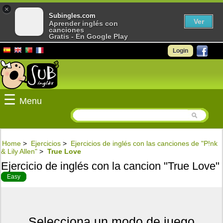
×
Subingles.com
Ver
Aprender inglés con
canciones
Gratis - En Google Play
Login
☰
Menu
Home
>
Ejercicios
>
Ejercicios de inglés con las canciones de "P!nk
& Lily Allen"
>
True Love
Ejercicio de inglés con la cancion "True Love"
Easy
Selecciona un modo de juego