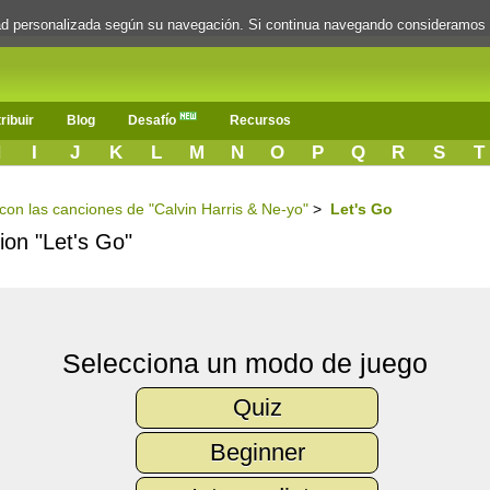
dad personalizada según su navegación. Si continua navegando consideramos
ribuir
Blog
Desafío
Recursos
H
I
J
K
L
M
N
O
P
Q
R
S
T
 con las canciones de "Calvin Harris & Ne-yo"
>
Let's Go
cion "Let's Go"
Selecciona un modo de juego
Quiz
Beginner