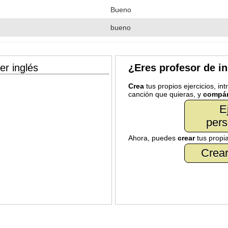
Bueno
bueno
er inglés
¿Eres profesor de i
Crea
tus propios ejercicios, in
canción que quieras, y
compár
E
pers
Ahora, puedes
crear
tus propi
Crear