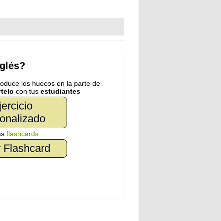
nglés?
troduce los huecos en la parte de
telo
con tus
estudiantes
jercicio
onalizado
as
flashcards
.
 Flashcard