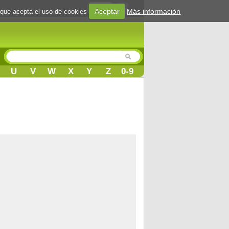
Login
Aceptar
Más información
 que acepta el uso de cookies
U
V
W
X
Y
Z
0-9