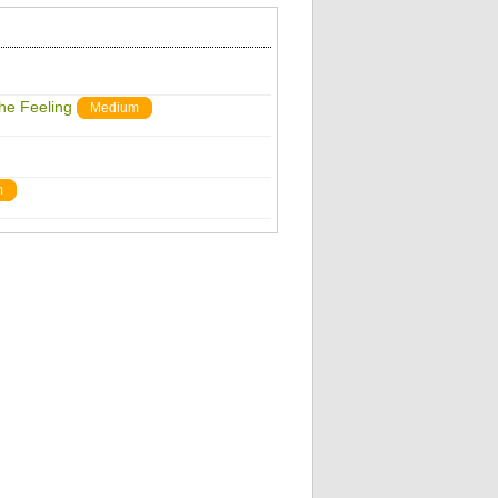
The Feeling
Medium
m