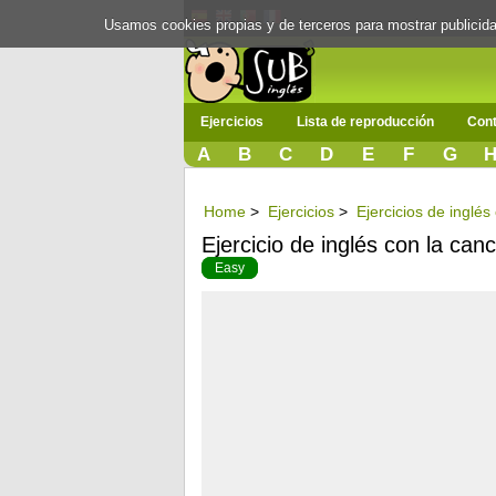
Usamos cookies propias y de terceros para mostrar publici
Ejercicios
Lista de reproducción
Cont
A
B
C
D
E
F
G
Home
>
Ejercicios
>
Ejercicios de inglés
Ejercicio de inglés con la can
Easy