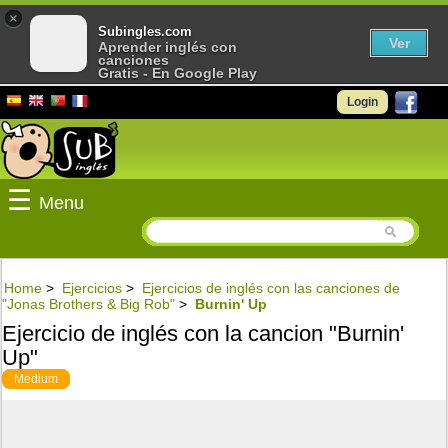
×
Subingles.com
Ver
Aprender inglés con
canciones
Gratis - En Google Play
Login
☰
Menu
Home
>
Ejercicios
>
Ejercicios de inglés con las canciones de
"Jonas Brothers & Big Rob"
>
Burnin' Up
Ejercicio de inglés con la cancion "Burnin'
Up"
Medium