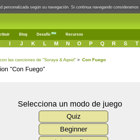
dad personalizada según su navegación. Si continua navegando consideramos
ribuir
Blog
Desafío
Recursos
H
I
J
K
L
M
N
O
P
Q
R
S
T
s con las canciones de "Soraya & Aqeel"
>
Con Fuego
ncion "Con Fuego"
Selecciona un modo de juego
Quiz
Beginner