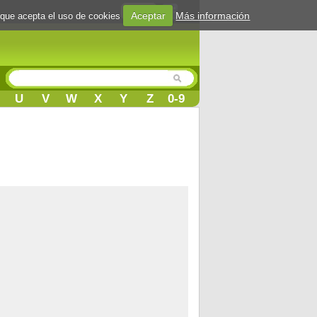
Login
Aceptar
Más información
 que acepta el uso de cookies
U
V
W
X
Y
Z
0-9