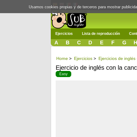
Usamos cookies propias y de terceros para mostrar publici
Ejercicios
Lista de reproducción
Cont
A
B
C
D
E
F
G
Home
>
Ejercicios
>
Ejercicios de inglé
Ejercicio de inglés con la ca
Easy