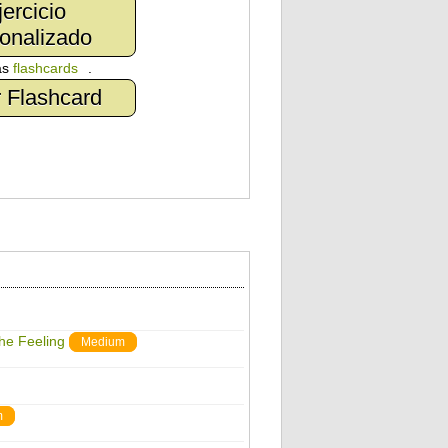
jercicio
onalizado
as
flashcards
.
 Flashcard
The Feeling
Medium
m