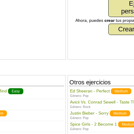
E
pers
Ahora, puedes
crear
tus propi
Crear
Otros ejercicios
Mind
Ed Sheeran - Perfect
Easy
Medium
Género:
Pop
Avicii Vs. Conrad Sewell - Taste 
Género:
Rock
Justin Bieber - Sorry
um
Medium
Género:
Pop
Spice Girls - 2 Become 1
Mediu
Género:
Pop